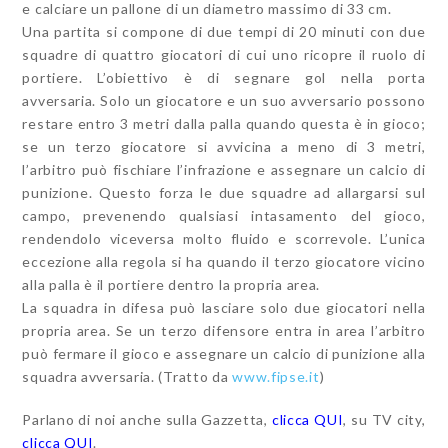
e calciare un pallone di un diametro massimo di 33 cm.
Una partita si compone di due tempi di 20 minuti con due
squadre di quattro giocatori di cui uno ricopre il ruolo di
portiere. L’obiettivo è di segnare gol nella porta
avversaria. Solo un giocatore e un suo avversario possono
restare entro 3 metri dalla palla quando questa è in gioco;
se un terzo giocatore si avvicina a meno di 3 metri,
l’arbitro può fischiare l’infrazione e assegnare un calcio di
punizione. Questo forza le due squadre ad allargarsi sul
campo, prevenendo qualsiasi intasamento del gioco,
rendendolo viceversa molto fluido e scorrevole. L’unica
eccezione alla regola si ha quando il terzo giocatore vicino
alla palla è il portiere dentro la propria area.
La squadra in difesa può lasciare solo due giocatori nella
propria area. Se un terzo difensore entra in area l’arbitro
può fermare il gioco e assegnare un calcio di punizione alla
squadra avversaria. (Tratto da
www.fipse.it
)
Parlano di noi anche sulla Gazzetta,
clicca QUI
, su TV city,
clicca QUI
.