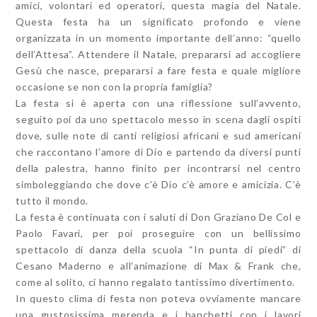
amici, volontari ed operatori, questa magia del Natale.
Questa festa ha un significato profondo e viene
organizzata in un momento importante dell’anno: “quello
dell’Attesa”. Attendere il Natale, prepararsi ad accogliere
Gesù che nasce, prepararsi a fare festa e quale migliore
occasione se non con la propria famiglia?
La festa si è aperta con una riflessione sull’avvento,
seguito poi da uno spettacolo messo in scena dagli ospiti
dove, sulle note di canti religiosi africani e sud americani
che raccontano l’amore di Dio e partendo da diversi punti
della palestra, hanno finito per incontrarsi nel centro
simboleggiando che dove c’è Dio c’è amore e amicizia. C’è
tutto il mondo.
La festa è continuata con i saluti di Don Graziano De Col e
Paolo Favari, per poi proseguire con un bellissimo
spettacolo di danza della scuola “In punta di piedi” di
Cesano Maderno e all’animazione di Max & Frank che,
come al solito, ci hanno regalato tantissimo divertimento.
In questo clima di festa non poteva ovviamente mancare
una gustosissima merenda e i banchetti con i lavori