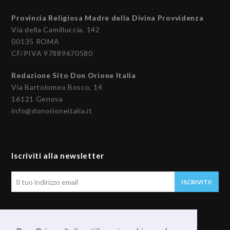
Provincia Religiosa Madre della Divina Provvidenza
Via della Camilluccia, 142
00135 ROMA
CF/PIVA 97889670580
Redazione Sito Don Orione Italia
Via Bartolomeo Bosco, 14
16121 Genova
info@donorioneitalia.it
Iscriviti alla newsletter
Il
ISCRIVITI!
tuo
indirizzo
email
Seguici