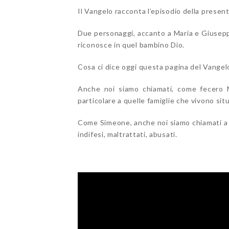
Il Vangelo racconta l’episodio della present
Due personaggi, accanto a Maria e Giusepp
riconosce in quel bambino Dio.
Cosa ci dice oggi questa pagina del Vangel
Anche noi siamo chiamati, come fecero M
particolare a quelle famiglie che vivono situaz
Come Simeone, anche noi siamo chiamati a r
indifesi, maltrattati, abusati.