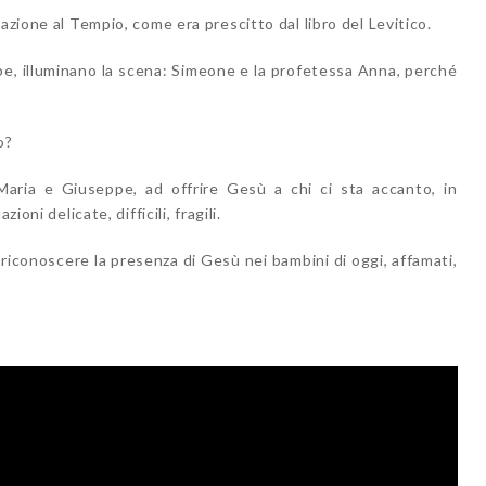
azione al Tempio, come era prescitto dal libro del Levitico.
e, illuminano la scena: Simeone e la profetessa Anna, perché
o?
aria e Giuseppe, ad offrire Gesù a chi ci sta accanto, in
ioni delicate, difficili, fragili.
iconoscere la presenza di Gesù nei bambini di oggi, affamati,