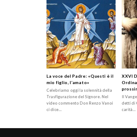
La voce del Padre: «Questi è il
XXVI 
mio figlio, l’amato»
Ordina
prossi
Celebriamo oggi la solennità della
Trasfigurazione del Signore. Nel
Il Vange
video commento Don Renzo Vanoi
detti di
ci dice…
carità…