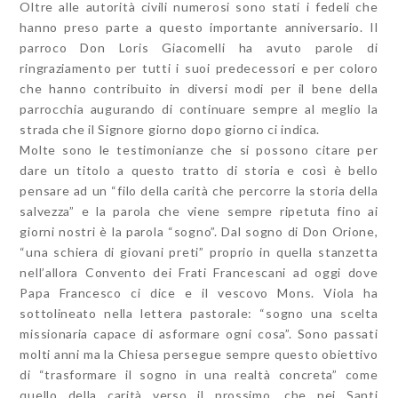
Oltre alle autorità civili numerosi sono stati i fedeli che
hanno preso parte a questo importante anniversario. Il
parroco Don Loris Giacomelli ha avuto parole di
ringraziamento per tutti i suoi predecessori e per coloro
che hanno contribuito in diversi modi per il bene della
parrocchia augurando di continuare sempre al meglio la
strada che il Signore giorno dopo giorno ci indica.
Molte sono le testimonianze che si possono citare per
dare un titolo a questo tratto di storia e così è bello
pensare ad un “filo della carità che percorre la storia della
salvezza” e la parola che viene sempre ripetuta fino ai
giorni nostri è la parola “sogno”. Dal sogno di Don Orione,
“una schiera di giovani preti” proprio in quella stanzetta
nell’allora Convento dei Frati Francescani ad oggi dove
Papa Francesco ci dice e il vescovo Mons. Viola ha
sottolineato nella lettera pastorale: “sogno una scelta
missionaria capace di asformare ogni cosa”. Sono passati
molti anni ma la Chiesa persegue sempre questo obiettivo
di “trasformare il sogno in una realtà concreta” come
quello della carità verso il prossimo, che nei Santi