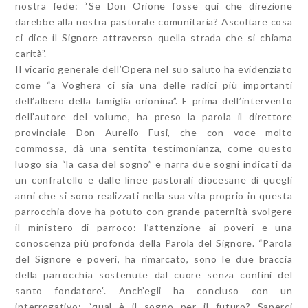
nostra fede: “Se Don Orione fosse qui che direzione
darebbe alla nostra pastorale comunitaria? Ascoltare cosa
ci dice il Signore attraverso quella strada che si chiama
carità”.
Il vicario generale dell’Opera nel suo saluto ha evidenziato
come “a Voghera ci sia una delle radici più importanti
dell’albero della famiglia orionina”. E prima dell’intervento
dell’autore del volume, ha preso la parola il direttore
provinciale Don Aurelio Fusi, che con voce molto
commossa, dà una sentita testimonianza, come questo
luogo sia “la casa del sogno” e narra due sogni indicati da
un confratello e dalle linee pastorali diocesane di quegli
anni che si sono realizzati nella sua vita proprio in questa
parrocchia dove ha potuto con grande paternità svolgere
il ministero di parroco: l’attenzione ai poveri e una
conoscenza più profonda della Parola del Signore. “Parola
del Signore e poveri, ha rimarcato, sono le due braccia
della parrocchia sostenute dal cuore senza confini del
santo fondatore”. Anch’egli ha concluso con un
interrogativo: “qual è il sogno per il futuro? Saperci