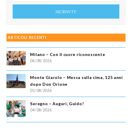
tuo
indirizzo
ISCRIVITI!
email
ARTICOLI RECENTI
Milano – Con il cuore riconoscente
06/08/2026
Monte Giarolo – Messa sulla cima, 125 anni
dopo Don Orione
05/08/2026
Seregno – Auguri, Guido!
04/08/2026