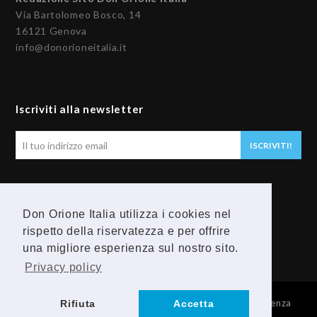
Via Bartolomeo Bosco, 14
16121 Genova
info@donorioneitalia.it
Iscriviti alla newsletter
Il
ISCRIVITI!
tuo
indirizzo
email
Seguici
Don Orione Italia utilizza i cookies nel
rispetto della riservatezza e per offrire
F
Y
una migliore esperienza sul nostro sito.
a
o
Privacy policy
c
u
© 2026 Provincia Religiosa Madre della Divina Provvidenza
Rifiuta
Accetta
e
t