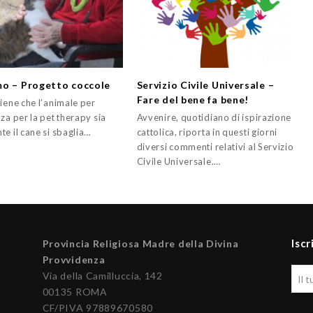
o – Progetto coccole
Servizio Civile Universale –
Fare del bene fa bene!
iene che l’animale per
za per la pet therapy sia
Avvenire, quotidiano di ispirazione
e il cane si sbaglia…
cattolica, riporta in questi giorni
diversi commenti relativi al Servizio
Civile Universale.…
Iscr
Provincia Religiosa Madre della Divina
Provvidenza
Via della Camilluccia, 142
00135 ROMA
CF/PIVA 97889670580