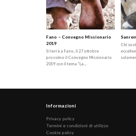
Fano – Convegno Missionario
Sanrem
2019
Chi sost
Si terrà a Fano, il 27 ottobre
eccellen
prossimo il Convegno Missionario
solament
2019 con il tema “La…
Informazioni
Privacy policy
Termini e condizioni di utilizzo
Cookie policy