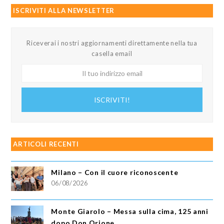
ISCRIVITI ALLA NEWSLETTER
Riceverai i nostri aggiornamenti direttamente nella tua
casella email
Il
tuo
indirizzo
ISCRIVITI!
email
ARTICOLI RECENTI
Milano – Con il cuore riconoscente
06/08/2026
Monte Giarolo – Messa sulla cima, 125 anni
dopo Don Orione