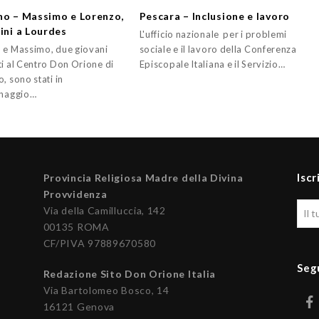
no – Massimo e Lorenzo,
Pescara – Inclusione e lavoro
rini a Lourdes
L'ufficio nazionale per i problemi
 e Massimo, due giovani
sociale e il lavoro della Conferenza
ti al Centro Don Orione di
Episcopale Italiana e il Servizio…
, sono stati in
inaggio…
Iscr
Provincia Religiosa Madre della Divina
Provvidenza
Via della Camilluccia, 142
00135 ROMA
CF/PIVA 97889670580
Seg
Redazione Sito Don Orione Italia
Via Bartolomeo Bosco, 14
16121 Genova