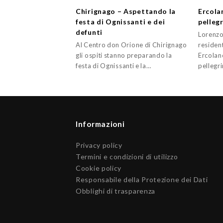
Chirignago – Aspettando la
Ercola
festa di Ognissanti e dei
pelleg
defunti
Lorenzo
Al Centro don Orione di Chirignago
residen
gli ospiti stanno preparando la
Ercolano
festa di Ognissanti e la…
pellegr
Informazioni
Privacy policy
Termini e condizioni di utilizzo
Cookie policy
Responsabile della Protezione dei Dati
Obblighi di trasparenza