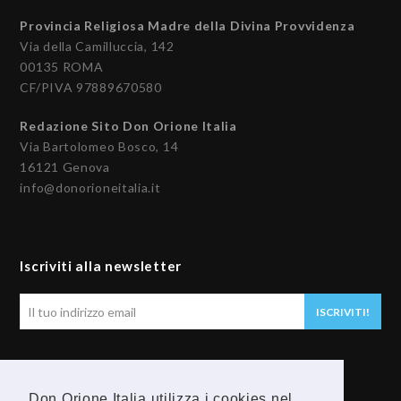
Provincia Religiosa Madre della Divina Provvidenza
Via della Camilluccia, 142
00135 ROMA
CF/PIVA 97889670580
Redazione Sito Don Orione Italia
Via Bartolomeo Bosco, 14
16121 Genova
info@donorioneitalia.it
Iscriviti alla newsletter
Il
ISCRIVITI!
tuo
indirizzo
email
Seguici
Don Orione Italia utilizza i cookies nel