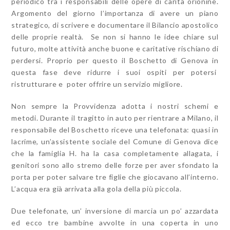
periodico tra i responsabili delle opere di carità orionine.
Argomento del giorno l’importanza di avere un piano
strategico, di scrivere e documentare il Bilancio apostolico
delle proprie realtà. Se non si hanno le idee chiare sul
futuro, molte attività anche buone e caritative rischiano di
perdersi. Proprio per questo il Boschetto di Genova in
questa fase deve ridurre i suoi ospiti per potersi
ristrutturare e poter offrire un servizio migliore.
Non sempre la Provvidenza adotta i nostri schemi e
metodi. Durante il tragitto in auto per rientrare a Milano, il
responsabile del Boschetto riceve una telefonata: quasi in
lacrime, un’assistente sociale del Comune di Genova dice
che la famiglia H. ha la casa completamente allagata, i
genitori sono allo stremo delle forze per aver sfondato la
porta per poter salvare tre figlie che giocavano all’interno.
L’acqua era già arrivata alla gola della più piccola.
Due telefonate, un’ inversione di marcia un po’ azzardata
ed ecco tre bambine avvolte in una coperta in uno