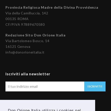
Provincia Religiosa Madre della Divina Provvidenza
Via della Camilluccia, 142
00135 ROMA
CF/PIVA 97889670580
Redazione Sito Don Orione Italia
Via Bartolomeo Bosco, 14
16121 Genova
info@donorioneitalia.it
Iscriviti alla newsletter
Il
ISCRIVITI!
tuo
indirizzo
email
Seguici
Don Orione Italia utilizza i cookies nel