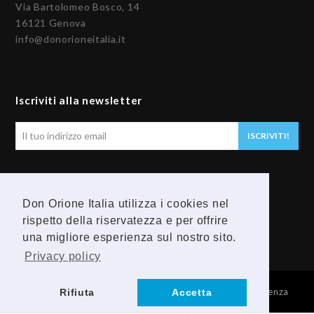
Via Bartolomeo Bosco, 14
16121 Genova
info@donorioneitalia.it
Iscriviti alla newsletter
Il
ISCRIVITI!
tuo
indirizzo
email
Seguici
Don Orione Italia utilizza i cookies nel
rispetto della riservatezza e per offrire
F
Y
una migliore esperienza sul nostro sito.
a
o
Privacy policy
c
u
© 2026 Provincia Religiosa Madre della Divina Provvidenza
Rifiuta
Accetta
e
t