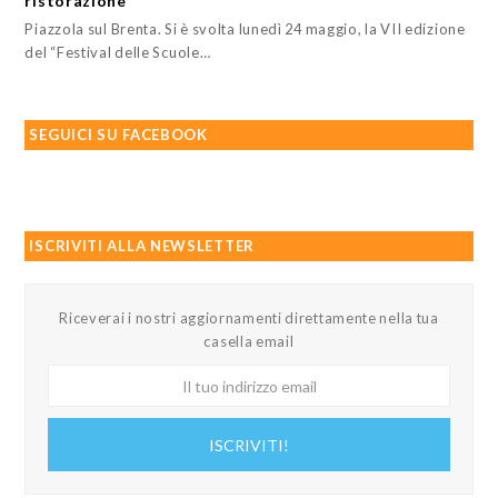
ristorazione
Piazzola sul Brenta. Si è svolta lunedì 24 maggio, la VII edizione
del “Festival delle Scuole…
SEGUICI SU FACEBOOK
ISCRIVITI ALLA NEWSLETTER
Riceverai i nostri aggiornamenti direttamente nella tua
casella email
Il
tuo
indirizzo
ISCRIVITI!
email