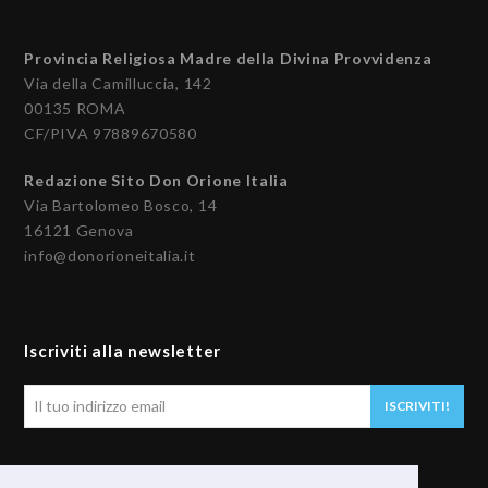
Provincia Religiosa Madre della Divina Provvidenza
Via della Camilluccia, 142
00135 ROMA
CF/PIVA 97889670580
Redazione Sito Don Orione Italia
Via Bartolomeo Bosco, 14
16121 Genova
info@donorioneitalia.it
Iscriviti alla newsletter
Il
ISCRIVITI!
tuo
indirizzo
email