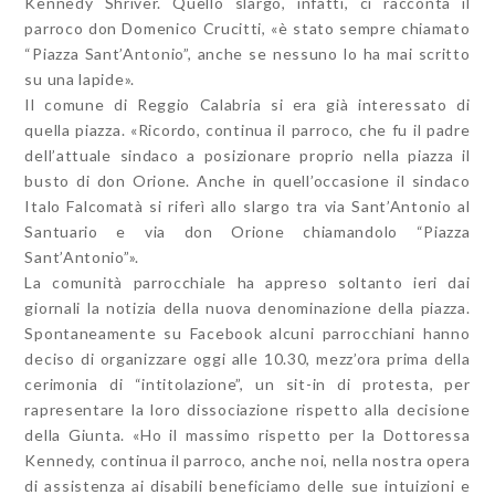
Kennedy Shriver. Quello slargo, infatti, ci racconta il
parroco don Domenico Crucitti, «è stato sempre chiamato
“Piazza Sant’Antonio”, anche se nessuno lo ha mai scritto
su una lapide».
Il comune di Reggio Calabria si era già interessato di
quella piazza. «Ricordo, continua il parroco, che fu il padre
dell’attuale sindaco a posizionare proprio nella piazza il
busto di don Orione. Anche in quell’occasione il sindaco
Italo Falcomatà si riferì allo slargo tra via Sant’Antonio al
Santuario e via don Orione chiamandolo “Piazza
Sant’Antonio”».
La comunità parrocchiale ha appreso soltanto ieri dai
giornali la notizia della nuova denominazione della piazza.
Spontaneamente su Facebook alcuni parrocchiani hanno
deciso di organizzare oggi alle 10.30, mezz’ora prima della
cerimonia di “intitolazione”, un sit-in di protesta, per
rapresentare la loro dissociazione rispetto alla decisione
della Giunta. «Ho il massimo rispetto per la Dottoressa
Kennedy, continua il parroco, anche noi, nella nostra opera
di assistenza ai disabili beneficiamo delle sue intuizioni e