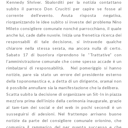
Kennedy Shriver. Sbalorditi per la notizia contattano
subito il parroco Don Crucitti per capire se fosse al
corrente dell’evento. Avuta risposta negativa,
riorganizzando le idee subito si investe del problema Nino
Mileto consigliere comunale nonché parrocchiano, il quale
anche lui, cade dalle nuvole. Inizia una frenetica ricerca dei
responsabili di tale decisione, si intravede qualche
chiarore nella stessa serata, ma ancora nulla di certo.
Sabato 17 di buon’ora riprendono le “Trattative” con
l’amministrazione comunale che come spesso accade è un
rimbalzarsi di responsabilità. Nel pomeriggio si hanno
notizie, pare sia stato un errore del presidente esterno
della toponomastica e, a detta di un dirigente, oramai non
è possibile annullare sia la manifestazione che la delibera.
Scatta subito la decisione di organizzare un Sit-In in piazza
mezz’ora prima dell’inizio della cerimonia inaugurale, grazie
al tam-tam dei social e del web in pochi secondi è un
susseguirsi di adesioni. Nel frattempo arrivano buone
notizie da parte del consigliere comunale orionino, che
comunica il rammarico del per quanto successo e che