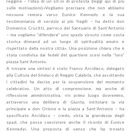
reggine – l’idea di un sit-in di protesta (leggi quì di più
sulle motivazioni).«Vogliamo precisare che non abbiamo
nessuna remora verso Eunice Kennedy e la sua
testimonianza di servizio ai più fragili – ha detto don
Domenico Crucitti, parroco del Santuario di Sant’Antonio
– ma vogliamo “difendere” uno spazio vissuto come sosta
storica dinnanzi ad un luogo di spiritualità amato e
rispettato della nostra città». Una posizione chiara che è
stata condivisa dai fedeli del quartiere scesi nella “loro”
piazza Sant’Antonio.
A trovare una sintesi è stato Franco Arcidiaco, delegato
alla Cultura del Sindaco di Reggio Calabria, che ascoltando
i cittadini ha deciso per la sospensione del momento
celebrativo. Un atto di comprensione, ma anche di
riflessione amministrativa. «In primo luogo dovremmo,
attraverso una delibera di Giunta, intitolare la via
principale a don Orione e la piazza a Sant’Antonio – ha
specificato Arcidiaco – credo, vista la grandezza degli
spazi, che possa coesistere anche il ricordo di Eunice
Kennedy». Una proposta di senso che ha trovato