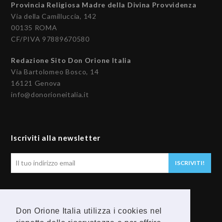
Provincia Religiosa Madre della Divina Provvidenza
Via della Camilluccia, 142
00135 ROMA
CF/PIVA 97889670580
Redazione Sito Don Orione Italia
Via Bartolomeo Bosco, 14
16121 Genova
info@donorioneitalia.it
Iscriviti alla newsletter
Il
ISCRIVITI!
tuo
indirizzo
email
Seguici
Don Orione Italia utilizza i cookies nel