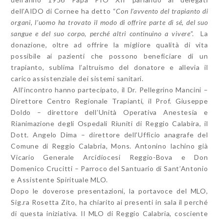
dell’AIDO di Cornee ha detto “
Con l’avvento del trapianto di
organi, l’uomo ha trovato il modo di offrire parte di sé, del suo
sangue e del suo corpo, perché altri continuino a vivere
”. La
donazione, oltre ad offrire la migliore qualità di vita
possibile ai pazienti che possono beneficiare di un
trapianto, sublima l’altruismo del donatore e allevia il
carico assistenziale dei sistemi sanitari.
All’incontro hanno partecipato, il Dr. Pellegrino Mancini –
Direttore Centro Regionale Trapianti, il Prof. Giuseppe
Doldo – direttore dell’Unità Operativa Anestesia e
Rianimazione degli Ospedali Riuniti di Reggio Calabira, il
Dott. Angelo Dima – direttore dell’Ufficio anagrafe del
Comune di Reggio Calabria, Mons. Antonino Iachino già
Vicario Generale Arcidiocesi Reggio-Bova e Don
Domenico Crucitti – Parroco del Santuario di Sant’Antonio
e Assistente Spirituale MLO.
Dopo le doverose presentazioni, la portavoce del MLO,
Sig.ra Rosetta Zito, ha chiarito ai presenti in sala il perché
di questa iniziativa. Il MLO di Reggio Calabria, cosciente