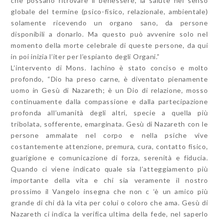
che possano ritrovare il benessere, la salute nel senso
globale del termine (psico-fisico, relazionale, ambientale)
solamente ricevendo un organo sano, da persone
disponibili a donarlo. Ma questo può avvenire solo nel
momento della morte celebrale di queste persone, da qui
in poi inizia l’iter per l’espianto degli Organi.”
L’intervento di Mons. Iachino è stato conciso e molto
profondo, “Dio ha preso carne, è diventato pienamente
uomo in Gesù di Nazareth; è un Dio di relazione, mosso
continuamente dalla compassione e dalla partecipazione
profonda all’umanità degli altri, specie a quella più
tribolata, sofferente, emarginata. Gesù di Nazareth con le
persone ammalate nel corpo e nella psiche vive
costantemente attenzione, premura, cura, contatto fisico,
guarigione e comunicazione di forza, serenità e fiducia.
Quando ci viene indicato quale sia l’atteggiamento più
importante della vita e chi sia veramente il nostro
prossimo il Vangelo insegna che non c ‘è un amico più
grande di chi dà la vita per colui o coloro che ama. Gesù di
Nazareth ci indica la verifica ultima della fede, nel saperlo