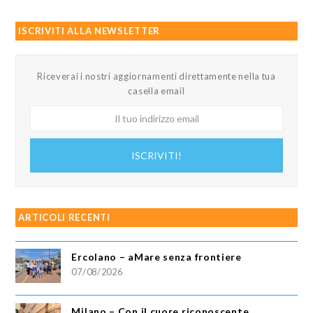
ISCRIVITI ALLA NEWSLETTER
Riceverai i nostri aggiornamenti direttamente nella tua
casella email
Il
tuo
indirizzo
ISCRIVITI!
email
ARTICOLI RECENTI
Ercolano – aMare senza frontiere
07/08/2026
Milano – Con il cuore riconoscente