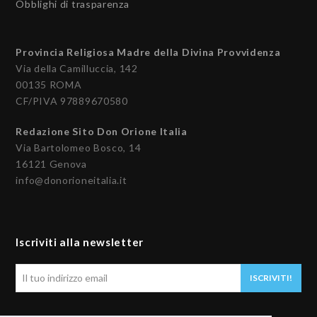
Obblighi di trasparenza
Provincia Religiosa Madre della Divina Provvidenza
Via della Camilluccia, 142
00135 ROMA
CF/PIVA 97889670580
Redazione Sito Don Orione Italia
Via Bartolomeo Bosco, 14
16121 Genova
info@donorioneitalia.it
Iscriviti alla newsletter
Il
ISCRIVITI!
tuo
indirizzo