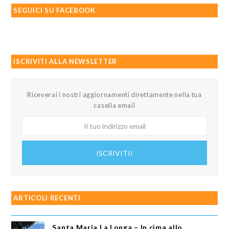
SEGUICI SU FACEBOOK
ISCRIVITI ALLA NEWSLETTER
Riceverai i nostri aggiornamenti direttamente nella tua
casella email
Il
tuo
indirizzo
ISCRIVITI!
email
ARTICOLI RECENTI
Santa Maria La Longa – In cima allo