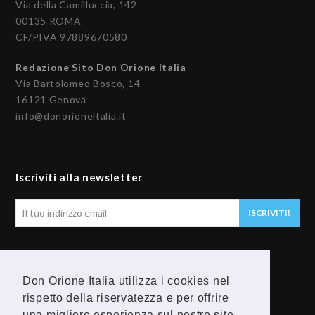
Via della Camilluccia, 142
00135 ROMA
CF/PIVA 97889670580
Redazione Sito Don Orione Italia
Via Bartolomeo Bosco, 14
16121 Genova
info@donorioneitalia.it
Iscriviti alla newsletter
Il
ISCRIVITI!
tuo
indirizzo
email
Seguici
Don Orione Italia utilizza i cookies nel
rispetto della riservatezza e per offrire
F
Y
una migliore esperienza sul nostro sito.