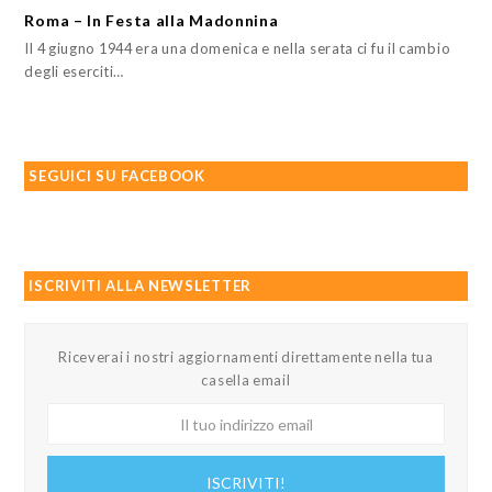
Roma – In Festa alla Madonnina
Il 4 giugno 1944 era una domenica e nella serata ci fu il cambio
degli eserciti…
SEGUICI SU FACEBOOK
ISCRIVITI ALLA NEWSLETTER
Riceverai i nostri aggiornamenti direttamente nella tua
casella email
Il
tuo
indirizzo
ISCRIVITI!
email