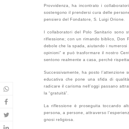
Provvidenza, ha incontrato i collaborator
sostengono il prendersi cura delle persone 
pensiero del Fondatore, S. Luigi Orione.
I collaboratori del Polo Sanitario sono 
riflessione; con un rimando biblico, Don F
debole che la spada
, aiutando i numerosi
opinioni” e può trasformare il nostro Cen
sentono realmente a casa, perché rispettate
Successivamente, ha posto l’attenzione 
educativa
che
pone una sfida di qualit
radicare il carisma nell’oggi passano attr
la “gratuità”.
La riflessione è proseguita toccando altr
persona, a persone
, attraverso l’esperie
gnosi religiosa
.