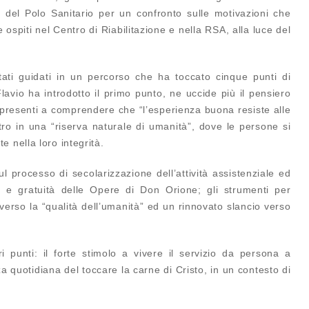
i del Polo Sanitario per un confronto sulle motivazioni che
ospiti nel Centro di Riabilitazione e nella RSA, alla luce del
stati guidati in un percorso che ha toccato cinque punti di
lavio ha introdotto il primo punto,
ne uccide più il pensiero
 presenti a comprendere che “l’esperienza buona resiste alle
tro in una “riserva naturale di umanità”, dove le persone si
 nella loro integrità.
sul processo di
secolarizzazione dell’attività assistenziale ed
à e gratuità delle Opere di Don Orione
; gli strumenti per
averso la “qualità dell’umanità” ed un rinnovato slancio verso
i punti: il forte
stimolo a vivere il servizio da persona a
nza quotidiana del
toccare la carne di Cristo, in un contesto di