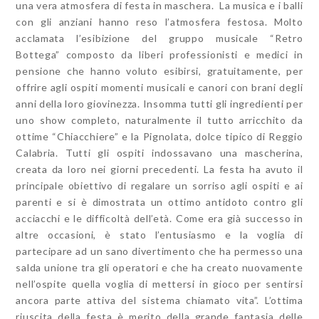
una vera atmosfera di festa in maschera. La musica e i balli
con gli anziani hanno reso l’atmosfera festosa. Molto
acclamata l’esibizione del gruppo musicale “Retro
Bottega” composto da liberi professionisti e medici in
pensione che hanno voluto esibirsi, gratuitamente, per
offrire agli ospiti momenti musicali e canori con brani degli
anni della loro giovinezza. Insomma tutti gli ingredienti per
uno show completo, naturalmente il tutto arricchito da
ottime “Chiacchiere” e la Pignolata, dolce tipico di Reggio
Calabria. Tutti gli ospiti indossavano una mascherina,
creata da loro nei giorni precedenti. La festa ha avuto il
principale obiettivo di regalare un sorriso agli ospiti e ai
parenti e si è dimostrata un ottimo antidoto contro gli
acciacchi e le difficoltà dell’età. Come era già successo in
altre occasioni, è stato l’entusiasmo e la voglia di
partecipare ad un sano divertimento che ha permesso una
salda unione tra gli operatori e che ha creato nuovamente
nell’ospite quella voglia di mettersi in gioco per sentirsi
ancora parte attiva del sistema chiamato vita”. L’ottima
riuscita della festa è merito della grande fantasia delle