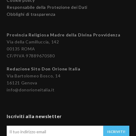
Cookie policy
Responsabile della Protezione dei Dati
Obblighi di trasparenza
Provincia Religiosa Madre della Divina Provvidenza
Via della Camilluccia, 142
00135 ROMA
CF/PIVA 97889670580
Redazione Sito Don Orione Italia
Via Bartolomeo Bosco, 14
16121 Genova
info@donorioneitalia.it
Iscriviti alla newsletter
Il
ISCRIVITI!