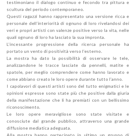
testimoniano il dialogo continuo e fecondo tra pittura e
scultura del periodo contemporaneo.
Questi ragazzi hanno rappresentato una versione ricca e
personale dell’interiorità di ognuno di loro rivelandosi dei
veri e propri artisti con valenze positive verso la vita, nelle
quali ognuno di loro ha lasciato la sua impronta.
L’incessante progressione della ricerca personale ha
portato un vento di positività verso l’esterno.
La mostra ha dato la possibilità di osservare le tele,
analizzandone le tracce lasciate da pennelli, matite e
spatole, per meglio comprendere come hanno lavorato e
come abbiano creato le loro opere durante tutto l’anno.
I capolavori di questi artisti sono del tutto enigmatici e le
opinioni espresse sono state più che positive dalla giuria
della manifestazione che li ha premiati con un bellissimo
riconoscimento.
Le loro opere meravigliose sono state visitate e
conosciute dal grande pubblico, attraverso una grande
diffusione mediatica adeguata.
Alla mostra hanno partecipato in ultimo un gruppo di