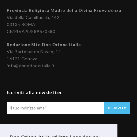
Provincia Religiosa Madre della Divina Provvidenza
Via della Camilluccia, 142
00135 ROMA
CF/PIVA 97889670580
Redazione Sito Don Orione Italia
Via Bartolomeo Bosco, 14
16121 Genova
info@donorioneitalia.it
Iscriviti alla newsletter
Il
ISCRIVITI!
tuo
indirizzo
email
Seguici