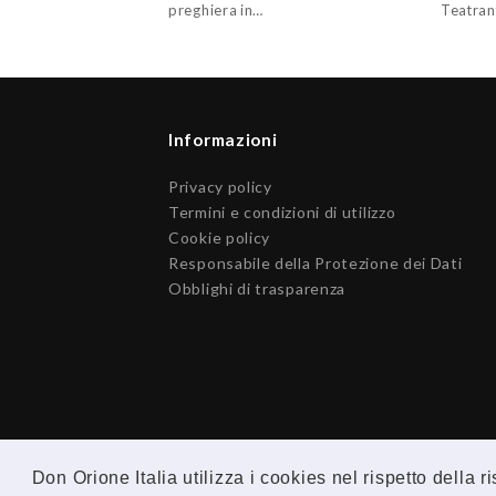
preghiera in…
Teatrant
Informazioni
Privacy policy
Termini e condizioni di utilizzo
Cookie policy
Responsabile della Protezione dei Dati
Obblighi di trasparenza
Don Orione Italia utilizza i cookies nel rispetto della 