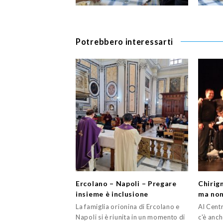
Potrebbero interessarti
Ercolano – Napoli – Pregare
Chirig
insieme è inclusione
ma non 
La famiglia orionina di Ercolano e
Al Cent
Napoli si è riunita in un momento di
c'è anch