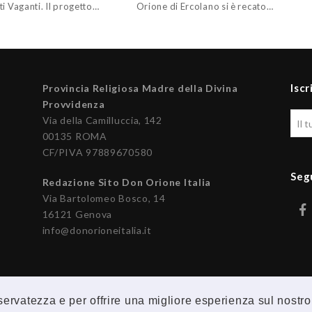
i Vaganti. Il progetto…
Orione di Ercolano si è recato…
Iscr
Provincia Religiosa Madre della Divina
Provvidenza
Via della Camilluccia, 142
00135 ROMA
CF/PIVA 97889670580
Seg
Redazione Sito Don Orione Italia
Via Bartolomeo Bosco, 14
16121 Genova
info@donorioneitalia.it
riservatezza e per offrire una migliore esperienza sul nostro
© 2026 Provincia Religiosa Madre della Divina Provvidenza