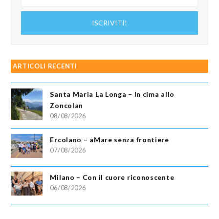
tuo
indirizzo
ISCRIVITI!
email
ARTICOLI RECENTI
Santa Maria La Longa – In cima allo
Zoncolan
08/08/2026
Ercolano – aMare senza frontiere
07/08/2026
Milano – Con il cuore riconoscente
06/08/2026