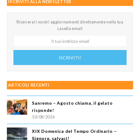
ISCRIVITI ALLA NEWSLETTER
Riceverai i nostri aggiornamenti direttamente nella tua
casella email
Il
tuo
indirizzo
ISCRIVITI!
email
ARTICOLI RECENTI
Sanremo – Agosto chiama, il gelato
risponde!
10/08/2026
XIX Domenica del Tempo Ordinario –
Signore, salvaci!