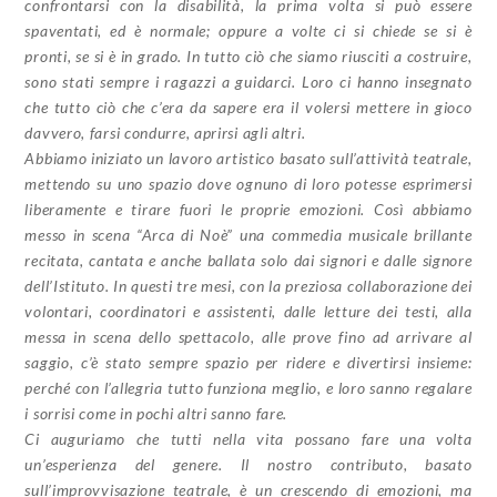
confrontarsi con la disabilità, la prima volta si può essere
spaventati, ed è normale; oppure a volte ci si chiede se si è
pronti, se si è in grado. In tutto ciò che siamo riusciti a costruire,
sono stati sempre i ragazzi a guidarci. Loro ci hanno insegnato
che tutto ciò che c’era da sapere era il volersi mettere in gioco
davvero, farsi condurre, aprirsi agli altri.
Abbiamo iniziato un lavoro artistico basato sull’attività teatrale,
mettendo su uno spazio dove ognuno di loro potesse esprimersi
liberamente e tirare fuori le proprie emozioni. Così abbiamo
messo in scena “Arca di Noè” una commedia musicale brillante
recitata, cantata e anche ballata solo dai signori e dalle signore
dell’Istituto. In questi tre mesi, con la preziosa collaborazione dei
volontari, coordinatori e assistenti, dalle letture dei testi, alla
messa in scena dello spettacolo, alle prove fino ad arrivare al
saggio, c’è stato sempre spazio per ridere e divertirsi insieme:
perché con l’allegria tutto funziona meglio, e loro sanno regalare
i sorrisi come in pochi altri sanno fare.
Ci auguriamo che tutti nella vita possano fare una volta
un’esperienza del genere. Il nostro contributo, basato
sull’improvvisazione teatrale, è un crescendo di emozioni, ma