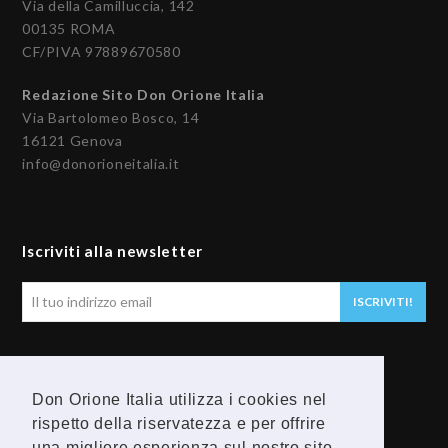
Via della Camilluccia, 142
00135 ROMA
CF/PIVA 97889670580
Redazione Sito Don Orione Italia
Via Bartolomeo Bosco, 14
16121 Genova
info@donorioneitalia.it
Iscriviti alla newsletter
Il
ISCRIVITI!
tuo
indirizzo
email
Seguici
Don Orione Italia utilizza i cookies nel
F
Y
rispetto della riservatezza e per offrire
una migliore esperienza sul nostro sito.