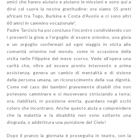
amici che hanno aiutato e aiutano le missioni e sono qui a
dirvi col cuore la nostra gratitudine: ora siamo 55 preti
africani tra Togo, Burkina e Costa d’Avorio e ci sono altri
60 amici in cammino vocazionale”.
Padre Tarcisio ha poi concluso l’incontro condividendo con
i presenti la gioia e l’orgoglio di essere orionino, una gioia
e un orgoglio confermati ad ogni viaggio in visita alle
comunità orionine nel mondo, come in occasione della
visita nelle Filippine del mese scorso. Vede all’opera una
carità che, oltre ad essere pronto intervento e prima
assistenza, genera un cambio di mentalità e di visione
della persona umana, un riconoscimento della sua dignità.
Come nel caso dei bambini gravemente disabili che non
potevano camminare e si muovevano strisciando a terra;
ora, riabilitati, in posizione eretta, guardano negli occhi
coloro che incontrano. Anche questo aiuta a comprendere
che la malattia e la disabilità non sono soltanto una
disgrazia, o addirittura una punizione del Cielo!
Dopo il pranzo la giornata è proseguita in teatro, con la