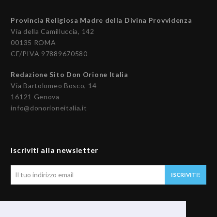
Provincia Religiosa Madre della Divina Provvidenza
Via della Camilluccia, 142
00135 ROMA
CF/PIVA 97889670580
Redazione Sito Don Orione Italia
Via Bartolomeo Bosco, 14
16121 Genova
info@donorioneitalia.it
Iscriviti alla newsletter
Il
ISCRIVITI!
tuo
indirizzo
email
Seguici