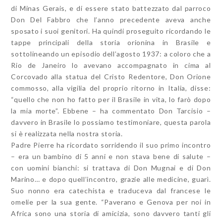
di Minas Gerais, e di essere stato battezzato dal parroco
Don Del Fabbro che l’anno precedente aveva anche
sposato i suoi genitori. Ha quindi proseguito ricordando le
tappe principali della storia orionina in Brasile e
sottolineando un episodio dell’agosto 1937: a coloro che a
Rio de Janeiro lo avevano accompagnato in cima al
Corcovado alla statua del Cristo Redentore, Don Orione
commosso, alla vigilia del proprio ritorno in Italia, disse:
“quello che non ho fatto per il Brasile in vita, lo farò dopo
la mia morte”. Ebbene – ha commentato Don Tarcisio –
davvero in Brasile lo possiamo testimoniare, questa parola
si è realizzata nella nostra storia.
Padre Pierre ha ricordato sorridendo il suo primo incontro
– era un bambino di 5 anni e non stava bene di salute –
con uomini bianchi: si trattava di Don Mugnai e di Don
Marino… e dopo quell’incontro, grazie alle medicine, guarì.
Suo nonno era catechista e traduceva dal francese le
omelie per la sua gente. “Paverano e Genova per noi in
Africa sono una storia di amicizia, sono davvero tanti gli