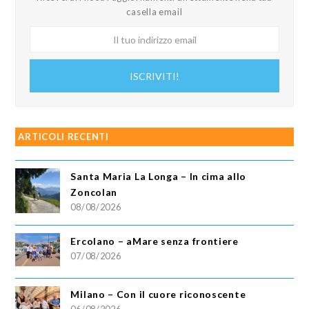
casella email
Il
tuo
indirizzo
ISCRIVITI!
email
ARTICOLI RECENTI
Santa Maria La Longa – In cima allo
Zoncolan
08/08/2026
Ercolano – aMare senza frontiere
07/08/2026
Milano – Con il cuore riconoscente
06/08/2026