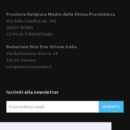
Provincia Religiosa Madre della Divina Provvidenza
Via della Camilluccia, 142
00135 ROMA
CF/PIVA 97889670580
Redazione Sito Don Orione Italia
Via Bartolomeo Bosco, 14
16121 Genova
info@donorioneitalia.it
Iscriviti alla newsletter
Il
ISCRIVITI!
tuo
indirizzo
email
Seguici