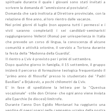
spirituale durante il quale i giovani sono stati invitati a
scrivere la domanda di “ammissione al postulato”.
Domanda che sarà inoltrata al Direttore provinciale, con la
relazione di fine anno, al loro rientro dalle vacanze.
Nei primi giorni di luglio (non appena tutti i permessi e i
visti saranno completati) i sei candidati-seminaristi
raggiungeranno Velletri (Roma) per un’esperienza in Italia
che prevede un corso di lingua, la conoscenza di alcune
comunità e attività orionine, il servizio a Tortona durante
la festa della “Madonna della Guardia”.
Il rientro a L’viv è previsto per i primi di settembre.
Dopo qualche giorno in famiglia, il 15 settembre, il gruppo
inizierà il percorso di formazione teologica frequentando il
“primo anno di filosofia” presso lo studentato dei “Padri
Basiliani” a Brjukovic, a pochi chilometri da L’viv.
E’ in fase di spedizione la lettera per la “Questua
vocazionale” -stile don Orione- che ogni anno viene inviata
alle Eparchie (le diocesi) limitrofe.
Durante l’anno Don Egidio Montanari ha raggiunto una
ventina di paesi sparsi nella campagna ucraina della nostra