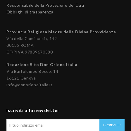
Responsabile della Protezione dei Dati
Obblighi di trasparenza
Provincia Religiosa Madre della Divina Provvidenza
Via della Camilluccia, 142
00135 ROMA
CF/PIVA 97889670580
Redazione Sito Don Orione Italia
Via Bartolomeo Bosco, 14
16121 Genova
info@donorioneitalia.it
Iscriviti alla newsletter
Il
ISCRIVITI!
tuo