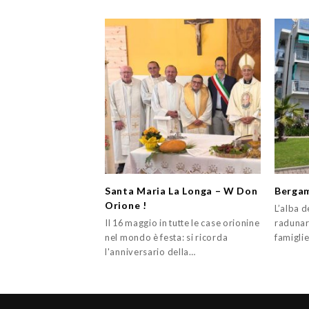
Santa Maria La Longa – W Don
Bergam
Orione !
L’alba d
Il 16 maggio in tutte le case orionine
radunar
nel mondo è festa: si ricorda
famiglie
l'anniversario della…