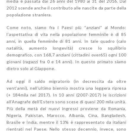
media è passata dai 26 anni del 1980 ai 31 del 2016. Dal
2012 scende anche il contributo alle nascite da parte della
popolazione straniera.
Come noto, siamo fra i Paesi più “anziani” al Mondo:
l’aspettativa di vita nella popolazione femminile è di 85
anni, in quella femminile di 81 anni. In tale quadro (calo
natalità, aumento longevità) cresce lo squilibrio
demografico, con 168,7 anziani (cittadini over65) ogni 100
giovani (ragazzi fra 0 e 14 anni). In questo primato siamo
dietro solo al Giappone.
Ad oggi il saldo migratorio (in decrescita da oltre
vent’anni), nell’ultimo biennio mostra una leggera ripresa
(+ 184mila nel 2017). In 10 anni (2007-2017) le iscrizioni
all’Anagrafe dell’Estero sono scese di quasi 200 mila unità.
Più della metà dei nuovi ingressi proviene da Romania,
Nigeria, Pakistan, Marocco, Albania, Cina, Bangladesh,
Brasile e India, mentre il 13% è rappresentato da italiani
rientrati nel Paese. Nello stesso decennio, invece, sono