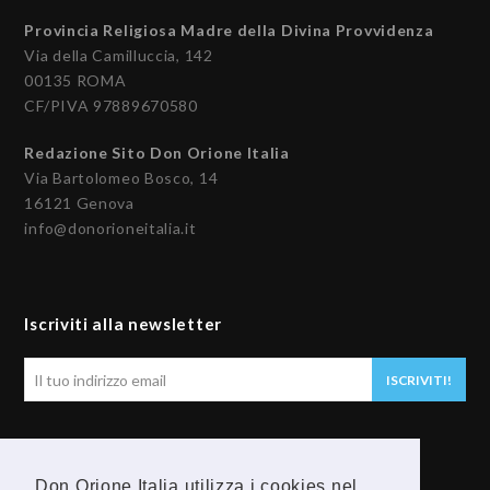
Provincia Religiosa Madre della Divina Provvidenza
Via della Camilluccia, 142
00135 ROMA
CF/PIVA 97889670580
Redazione Sito Don Orione Italia
Via Bartolomeo Bosco, 14
16121 Genova
info@donorioneitalia.it
Iscriviti alla newsletter
Il
ISCRIVITI!
tuo
indirizzo
email
Seguici
Don Orione Italia utilizza i cookies nel