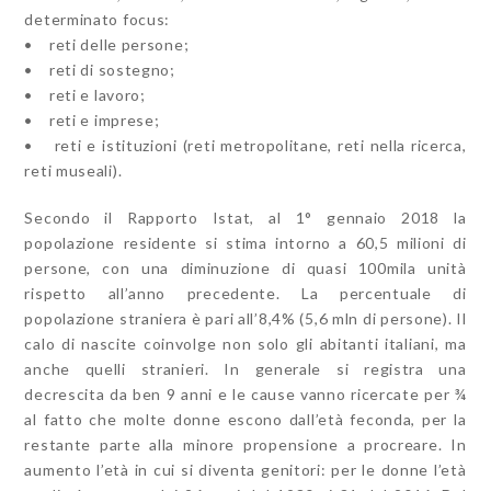
determinato focus:
• reti delle persone;
• reti di sostegno;
• reti e lavoro;
• reti e imprese;
• reti e istituzioni (reti metropolitane, reti nella ricerca,
reti museali).
Secondo il Rapporto Istat, al 1° gennaio 2018 la
popolazione residente si stima intorno a 60,5 milioni di
persone, con una diminuzione di quasi 100mila unità
rispetto all’anno precedente. La percentuale di
popolazione straniera è pari all’8,4% (5,6 mln di persone). Il
calo di nascite coinvolge non solo gli abitanti italiani, ma
anche quelli stranieri. In generale si registra una
decrescita da ben 9 anni e le cause vanno ricercate per ¾
al fatto che molte donne escono dall’età feconda, per la
restante parte alla minore propensione a procreare. In
aumento l’età in cui si diventa genitori: per le donne l’età