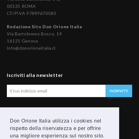
00135 ROMA
CF/PIVA 97889670580
Redazione Sito Don Orione Italia
Via Bartolomeo Bosco, 14
16121 Genova
info@donorioneitalia.it
Iscriviti alla newsletter
Il
ISCRIVITI!
tuo
indirizzo
email
Seguici
Don Orione Italia utilizza i cookies nel
rispetto della riservatezza e per offrire
F
Y
una migliore esperienza sul nostro sito.