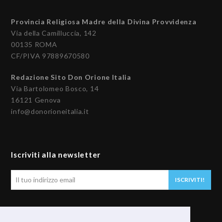
Provincia Religiosa Madre della Divina Provvidenza
Via della Camilluccia, 142
00135 ROMA
CF/PIVA 97889670580
Redazione Sito Don Orione Italia
Via Bartolomeo Bosco, 14
16121 Genova
info@donorioneitalia.it
Iscriviti alla newsletter
Il
ISCRIVITI!
tuo
indirizzo
email
Seguici