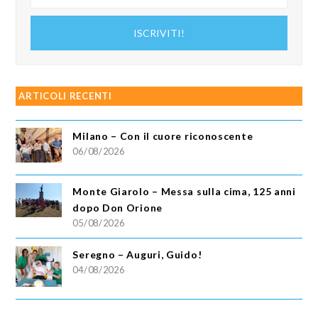
tuo
indirizzo
ISCRIVITI!
email
ARTICOLI RECENTI
Milano – Con il cuore riconoscente
06/08/2026
Monte Giarolo – Messa sulla cima, 125 anni
dopo Don Orione
05/08/2026
Seregno – Auguri, Guido!
04/08/2026