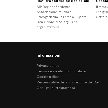
RSA, tra solitudine e relazioni
Capola
AIP Regione Sardegna,
Il mese 
Associazione Italiana di
una gran
Psicogeriatria, insieme all'Opera
Cottole
Don Orione di Selargius ha
organizzato un…
Informazioni
Privacy policy
Termini e condizioni di utilizzo
Cookie policy
Responsabile della Protezione dei Dati
Obblighi di trasparenza