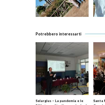
Potrebbero interessarti
Selargius – La pandemia e le
Santa 