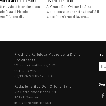
vori d’arte e d’amore
lavoro per Totò
di maggio si è concluso con
Al Centro Don Orione Totò ha
de festa al Piccolo
svolto con grande professionalità il
ngo Friulano di…
suo primo giorno di lavoro.…
Iscr
Provincia Religiosa Madre della Divina
Provvidenza
Via della Camilluccia, 142
00135 ROMA
CF/PIVA 97889670580
Seg
Redazione Sito Don Orione Italia
Via Bartolomeo Bosco, 14
16121 Genova
info@donorioneitalia.it