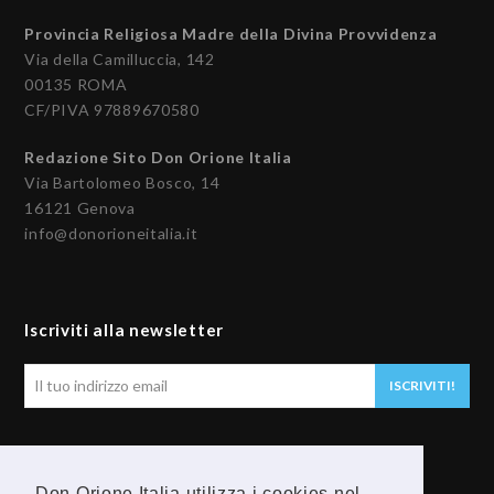
Provincia Religiosa Madre della Divina Provvidenza
Via della Camilluccia, 142
00135 ROMA
CF/PIVA 97889670580
Redazione Sito Don Orione Italia
Via Bartolomeo Bosco, 14
16121 Genova
info@donorioneitalia.it
Iscriviti alla newsletter
Il
ISCRIVITI!
tuo
indirizzo
email
Seguici
Don Orione Italia utilizza i cookies nel