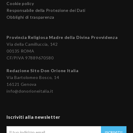
Cookie policy
Responsabile della Protezione dei Dati
Obblighi di trasparenza
Provincia Religiosa Madre della Divina Provvidenza
Via della Camilluccia, 142
00135 ROMA
CF/PIVA 97889670580
Redazione Sito Don Orione Italia
Via Bartolomeo Bosco, 14
16121 Genova
info@donorioneitalia.it
Iscriviti alla newsletter
Il
ISCRIVITI!