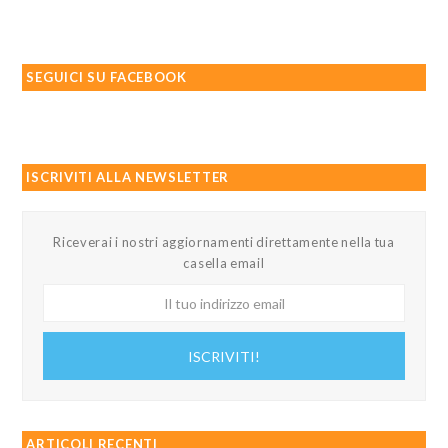
SEGUICI SU FACEBOOK
ISCRIVITI ALLA NEWSLETTER
Riceverai i nostri aggiornamenti direttamente nella tua
casella email
Il
tuo
indirizzo
ISCRIVITI!
email
ARTICOLI RECENTI