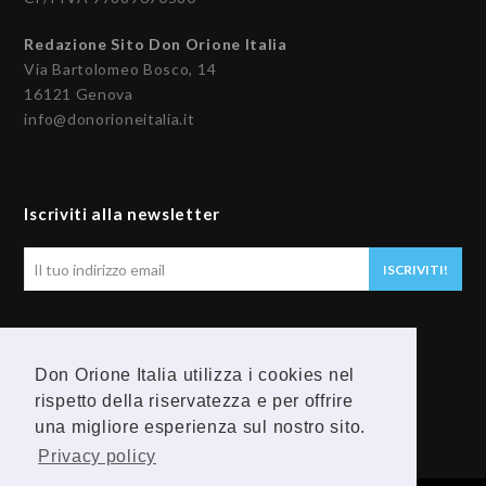
Redazione Sito Don Orione Italia
Via Bartolomeo Bosco, 14
16121 Genova
info@donorioneitalia.it
Iscriviti alla newsletter
Il
ISCRIVITI!
tuo
indirizzo
email
Seguici
Don Orione Italia utilizza i cookies nel
rispetto della riservatezza e per offrire
F
Y
una migliore esperienza sul nostro sito.
a
o
Privacy policy
c
u