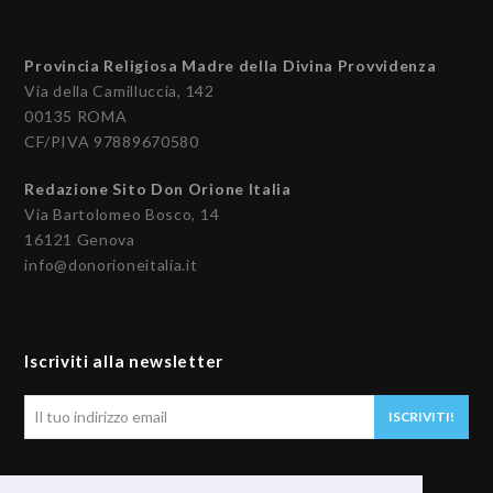
Provincia Religiosa Madre della Divina Provvidenza
Via della Camilluccia, 142
00135 ROMA
CF/PIVA 97889670580
Redazione Sito Don Orione Italia
Via Bartolomeo Bosco, 14
16121 Genova
info@donorioneitalia.it
Iscriviti alla newsletter
Il
ISCRIVITI!
tuo
indirizzo
email