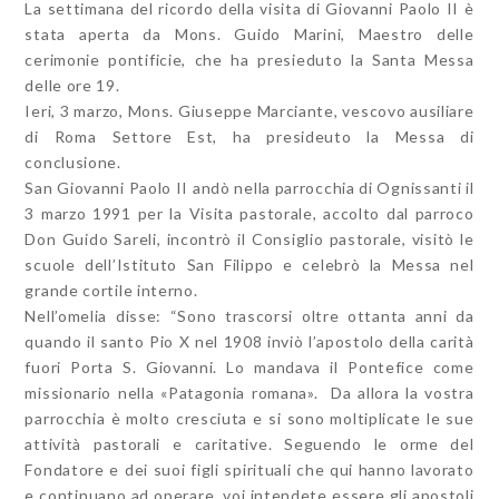
La settimana del ricordo della visita di Giovanni Paolo II è
stata aperta da Mons. Guido Marini, Maestro delle
cerimonie pontificie, che ha presieduto la Santa Messa
delle ore 19.
Ieri, 3 marzo, Mons. Giuseppe Marciante, vescovo ausiliare
di Roma Settore Est, ha presideuto la Messa di
conclusione.
San Giovanni Paolo II andò nella parrocchia di Ognissanti il
3 marzo 1991 per la Visita pastorale, accolto dal parroco
Don Guido Sareli, incontrò il Consiglio pastorale, visitò le
scuole dell’Istituto San Filippo e celebrò la Messa nel
grande cortile interno.
Nell’omelia disse: “Sono trascorsi oltre ottanta anni da
quando il santo Pio X nel 1908 inviò l’apostolo della carità
fuori Porta S. Giovanni. Lo mandava il Pontefice come
missionario nella «Patagonia romana». Da allora la vostra
parrocchia è molto cresciuta e si sono moltiplicate le sue
attività pastorali e caritative. Seguendo le orme del
Fondatore e dei suoi figli spirituali che qui hanno lavorato
e continuano ad operare, voi intendete essere gli apostoli