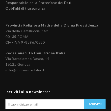
Responsabile della Protezione dei Dati
Obblighi di trasparenza
Provincia Religiosa Madre della Divina Provvidenza
Via della Camilluccia, 142
00135 ROMA
CF/PIVA 97889670580
Redazione Sito Don Orione Italia
Via Bartolomeo Bosco, 14
16121 Genova
info@donorioneitalia.it
Iscriviti alla newsletter
Il
ISCRIVITI!
tuo