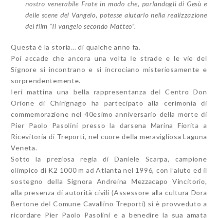
nostro venerabile Frate in modo che, parlandogli di Gesù e
delle scene del Vangelo, potesse aiutarlo nella realizzazione
del film “Il vangelo secondo Matteo”.
Questa è la storia… di qualche anno fa.
Poi accade che ancora una volta le strade e le vie del
Signore si incontrano e si incrociano misteriosamente e
sorprendentemente.
Ieri mattina una bella rappresentanza del Centro Don
Orione di Chirignago ha partecipato alla cerimonia di
commemorazione nel 40esimo anniversario della morte di
Pier Paolo Pasolini presso la darsena Marina Fiorita a
Ricevitoria di Treporti, nel cuore della meravigliosa Laguna
Veneta.
Sotto la preziosa regia di Daniele Scarpa, campione
olimpico di K2 1000 m ad Atlanta nel 1996, con l’aiuto ed il
sostegno della Signora Andreina Mezzacapo Vincitorio,
alla presenza di autorità civili (Assessore alla cultura Dora
Bertone del Comune Cavallino Treporti) si è provveduto a
ricordare Pier Paolo Pasolini e a benedire la sua amata