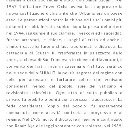
1967 il dittatore Enver Oxha, aveva fatto approvare la
nuova costituzione dichiarante che l’Albania era un paese
ateo. Le persecuzioni contro la chiesa ed i suoi uomini più
influenti e colti, iniziata subito dopo la presa del potere
nel 1944, raggiunse il suo culmine. I vescovi ed i sacerdoti
furono arrestati, le chiese, i luoghi di culto ed anche i
cimiteri cattolici furono chiusi, trasformati o distrutti. La
cattedrale di Scutari fu trasformata in palazzetto dello
sport, la chiesa di San Francesco in cinema dei lavoratori, il
convento dei frati minori in caserma e l’istituto serafico
nelle sede dello SHIKUT, la polizia segreta del regime con
celle per arrestare e torturare coloro che venivano
considerati nemici del popolo, spie del vaticano e
revisionisti sciovinisti. Ogni atto di culto pubblico o
privato fu proibito e puniti con asprezza i trasgressori. La
fede considerata “oppio del popolo” fu aspramente
combattuta come attività contraria al progresso e al
regime. Nel 1985 morto il dittatore il regime è continuato
con Ramiz Alja e le leggi sostenute con violenza. Nel 1989,