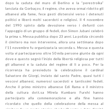
dopo la caduta del muro di Berlino e la “perestroika”
lanciata da Gorbaçov, il regime, che aveva ormai ridotto gli
albanesi alla fame, fece gesti distensivi verso i detenuti
politici e liberò molti sacerdoti e religiosi. Il 4 novembre
del 1990 spinto dalla devozione verso i defunti con
l’appoggio di un gruppo di fedeli, don Simon Jubani celebrò
la prima s. Messa pubblica dopo 23 anni. La polizia circondò
il cimitero ma non intervenne, allora una settimana dopo
l’11 novembre fu organizzata la seconda s. Messa e questa
volta vi parteciparono oltre 50 mila persone giunte da ogni
dove e questo segnò l’inizio della libertà religiosa per tutti
gli albanesi e la caduta del regime di lì a poco. Per la
ricorrenza ha presieduto la celebrazione il cardinal
Salvatore de Giorgi, inviato dal santo Padre, quasi tutti i
vescovi albanesi, numerosi sacerdoti e tantissimi fedeli.
Anche il primo ministro albanese Edi Rama e il ministro
della cultura dott.sa Mirela Kumbaro Furxhi hanno
partecipato alla commemorazione e alla fine hanno
ricordato che quello della celebrazione della messa al