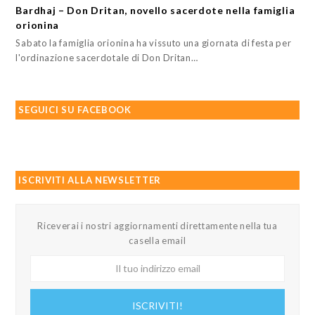
Bardhaj – Don Dritan, novello sacerdote nella famiglia
orionina
Sabato la famiglia orionina ha vissuto una giornata di festa per
l'ordinazione sacerdotale di Don Dritan…
SEGUICI SU FACEBOOK
ISCRIVITI ALLA NEWSLETTER
Riceverai i nostri aggiornamenti direttamente nella tua
casella email
Il
tuo
indirizzo
ISCRIVITI!
email