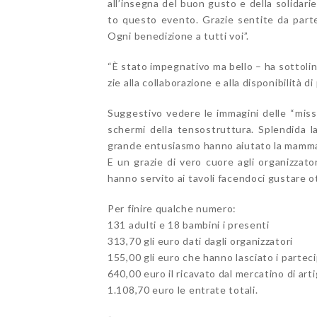
all’insegna del buon gusto e della solidari
to questo evento. Grazie sentite da parte m
Ogni benedizione a tutti voi”.
“È stato impegnativo ma bello – ha sottoli
zie alla collaborazione e alla disponibilità 
Suggestivo vedere le immagini delle “miss
schermi della tensostruttura. Splendida l
grande entusiasmo hanno aiutato la mamm
E un grazie di vero cuore agli organizzato
hanno servito ai tavoli facendoci gustare ot
Per finire qualche numero:
131 adulti e 18 bambini i presenti
313,70 gli euro dati dagli organizzatori
155,00 gli euro che hanno lasciato i parteci
640,00 euro il ricavato dal mercatino di art
1.108,70 euro le entrate totali.