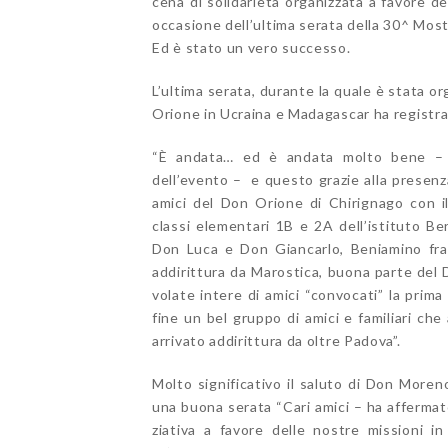
cena di solidarietà organizzata a favore d
occasione dell’ultima serata della 30^ Most
Ed è stato un vero successo.
L’ultima serata, durante la quale è stata o
Orione in Ucraina e Madagascar ha registra
“È andata… ed è andata molto bene – h
dell’evento – e questo grazie alla presenza
amici del Don Orione di Chirignago con il
classi elementari 1B e 2A dell’istituto Be
Don Luca e Don Giancarlo, Beniamino frat
addirittura da Marostica, buona parte del
volate intere di amici “convocati” la prim
fine un bel gruppo di amici e familiari che 
arrivato addirittura da oltre Padova”.
Molto significativo il saluto di Don Moren
una buona serata “Cari amici – ha affermat
ziativa a favore delle nostre missioni 