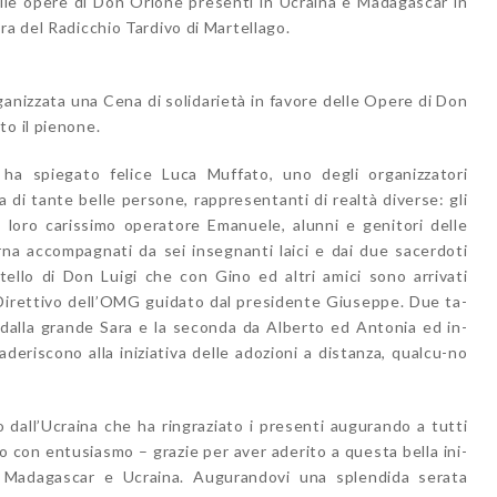
elle opere di Don Orione presenti in Ucraina e Madagascar in
ra del Radicchio Tardivo di Martellago.
rganizzata una Cena di solidarietà in favore delle Opere di Don
to il pienone.
a spiegato felice Luca Muffato, uno degli organizzatori
 di tante belle persone, rappresentanti di realtà diverse: gli
 loro carissimo operatore Emanuele, alunni e genitori delle
rna accompagnati da sei insegnanti laici e dai due sacerdoti
ello di Don Luigi che con Gino ed altri amici sono arrivati
 Direttivo dell’OMG guidato dal presidente Giuseppe. Due ta-
a dalla grande Sara e la seconda da Alberto ed Antonia ed in-
aderiscono alla iniziativa delle adozioni a distanza, qualcu-no
o dall’Ucraina che ha ringraziato i presenti augurando a tutti
o con entusiasmo – grazie per aver aderito a questa bella ini-
in Madagascar e Ucraina. Augurandovi una splendida serata