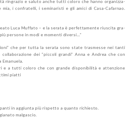
età ringrazio e saluto anche tutti coloro che hanno organizza-
ia, i confratelli, i seminaristi e gli amici di Casa-Cafarnao.
neato Luca Muffato – e la serata è perfettamente riuscita gra-
di più persone in modi e momenti diversi…”
ioni” che per tutta la serata sono state trasmesse nei tanti
a collaborazione dei “piccoli grandi” Anna e Andrea che con
a Emanuela.
ri e a tutti coloro che con grande disponibilità e attenzione
timi piatti
panti in aggiunta più rispetto a quanto richiesto.
igianato malgascio.