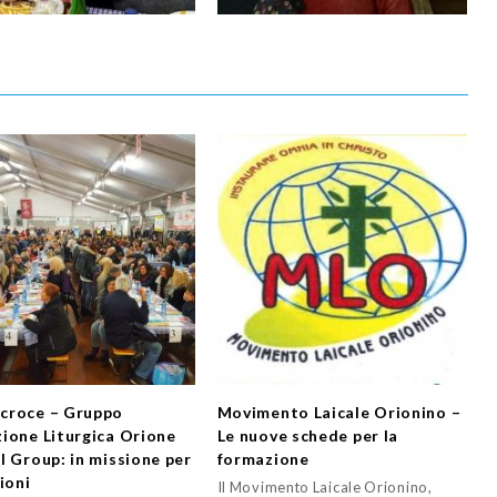
croce – Gruppo
Movimento Laicale Orionino –
ione Liturgica Orione
Le nuove schede per la
l Group: in missione per
formazione
ioni
Il Movimento Laicale Orionino,