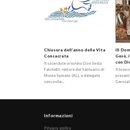
Chiusura dell’anno della Vita
III Do
Consacrata
Gesù, i
con Di
Il sacerdote orionino Don Sesto
Falchetti, rettore del Santuario di
Il brano
Monte Spineto (AL), e delegato
present
vescovile…
Gerusal
Informazioni
Privacy policy