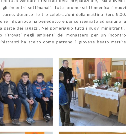
ì potuto valutare i risultati della preparazione, sia a livello
 gli incontri settimanali. Tutti promossi! Domenica i nuovi
, a turno, durante le tre celebrazioni della mattina (ore 8.00,
azione il parroco ha benedetto e poi consegnato ad ognuno la
a parte dei ragazzi. Nel pomeriggio tutti i nuovi ministranti,
o ritrovati negli ambienti del monastero per un incontro
ministranti ha scelto come patrono il giovane beato martire