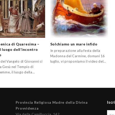
menica di Quaresima –
Solchiamo un mare infido
l luogo dell’incontro
In preparazione alla festa della
o
Madonna del Carmine, domani 16
 del Vangelo di Giovanni ci
luglio, vi proponiamo il video del…
a Gesù nel Tempio di
emme, il luogo della…
Iscr
Provincia Religiosa Madre della Divina
Provvidenza
Via della Camilluccia, 142