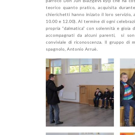
parroco Don Juri Blazyjevs’kyiji che ha cos
teorico quanto pratico, acquisita durante
chierichetti hanno inizato il loro servizio
10.00 e 12.00). Al termine di ogni celebr
propria “dalmatica” con solennità e gioia d
accompagnati da alcuni parenti, si son
conviviale di riconoscenza. Il gruppo di 
spagnolo, Antonio Arruè.