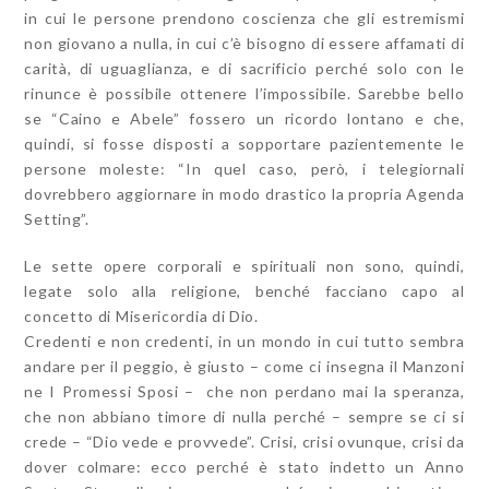
in cui le persone prendono coscienza che gli estremismi
non giovano a nulla, in cui c’è bisogno di essere affamati di
carità, di uguaglianza, e di sacrificio perché solo con le
rinunce è possibile ottenere l’impossibile. Sarebbe bello
se “Caino e Abele” fossero un ricordo lontano e che,
quindi, si fosse disposti a sopportare pazientemente le
persone moleste: “In quel caso, però, i telegiornali
dovrebbero aggiornare in modo drastico la propria Agenda
Setting”.
Le sette opere corporali e spirituali non sono, quindi,
legate solo alla religione, benché facciano capo al
concetto di Misericordia di Dio.
Credenti e non credenti, in un mondo in cui tutto sembra
andare per il peggio, è giusto – come ci insegna il Manzoni
ne I Promessi Sposi – che non perdano mai la speranza,
che non abbiano timore di nulla perché – sempre se ci si
crede – “Dio vede e provvede”. Crisi, crisi ovunque, crisi da
dover colmare: ecco perché è stato indetto un Anno