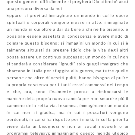
questo genere, difficilmente si pregherà Dio affinché aiuti
una persona diversa da noi
Eppure, si provi ad immaginare un mondo in cui le opere
spirituali e corporali vengono messe in atto: immaginate
un mondo in cui oltre a dar da bere a chi ne ha bisogno, è
possibile essere assetati di conoscenza e avere modo di
colmare questo bisogno; si immagini un mondo in cui si è
talmente altruisti da pregare Iddio che la vita degli altri
possa essere un continuo successo; un mondo in cui non
si tenderà a considerare “ignudi” solo quegli immigrati che
sbarcano in Italia per sfuggire alla guerra, ma tutte quelle
persone che oltre di vestiti puliti, hanno bisogno di pulire
la propria coscienza per i tanti errori commessi nel tempo
e che, ora, sono finalmente pronte a rimboccarsi le
maniche della propria nuova camicia per non smarrire più il
cammino della retta via. Insomma, immaginiamo un mondo
in cui non si giudica, ma in cui i peccatori vengono
perdonati, in cui si ha rispetto per i morti, in cui la priorità
viene data ai bisognosi e non ai social network o ai
programmi televisivi; immaginiamo questo mondo utopico