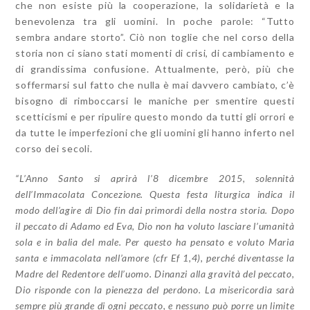
che non esiste più la cooperazione, la solidarietà e la
benevolenza tra gli uomini. In poche parole: “Tutto
sembra andare storto”. Ciò non toglie che nel corso della
storia non ci siano stati momenti di crisi, di cambiamento e
di grandissima confusione. Attualmente, però, più che
soffermarsi sul fatto che nulla è mai davvero cambiato, c’è
bisogno di rimboccarsi le maniche per smentire questi
scetticismi e per ripulire questo mondo da tutti gli orrori e
da tutte le imperfezioni che gli uomini gli hanno inferto nel
corso dei secoli.
“L’Anno Santo si aprirà l’8 dicembre 2015, solennità
dell’Immacolata Concezione. Questa festa liturgica indica il
modo dell’agire di Dio fin dai primordi della nostra storia. Dopo
il peccato di Adamo ed Eva, Dio non ha voluto lasciare l’umanità
sola e in balia del male. Per questo ha pensato e voluto Maria
santa e immacolata nell’amore (cfr Ef 1,4), perché diventasse la
Madre del Redentore dell’uomo. Dinanzi alla gravità del peccato,
Dio risponde con la pienezza del perdono. La misericordia sarà
sempre più grande di ogni peccato, e nessuno può porre un limite