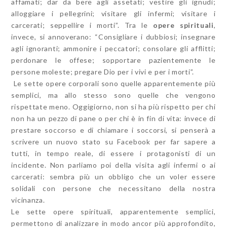
affamati; dar da bere agli assetati; vestire gli ignudi;
alloggiare i pellegrini; visitare gli infermi; visitare i
carcerati; seppellire i morti”. Tra le
opere spirituali
,
invece, si annoverano: “Consigliare i dubbiosi; insegnare
agli ignoranti; ammonire i peccatori; consolare gli afflitti;
perdonare le offese; sopportare pazientemente le
persone moleste; pregare Dio per i vivi e per i morti”.
Le sette opere corporali sono quelle apparentemente più
semplici, ma allo stesso sono quelle che vengono
rispettate meno. Oggigiorno, non si ha più rispetto per chi
non ha un pezzo di pane o per chi è in fin di vita: invece di
prestare soccorso e di chiamare i soccorsi, si penserà a
scrivere un nuovo stato su Facebook per far sapere a
tutti, in tempo reale, di essere i protagonisti di un
incidente. Non parliamo poi della visita agli infermi o ai
carcerati: sembra più un obbligo che un voler essere
solidali con persone che necessitano della nostra
vicinanza.
Le sette opere spirituali, apparentemente semplici,
permettono di analizzare in modo ancor più approfondito,