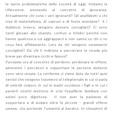
le tante problematiche della società di oggi. Iniziamo la
riflessione, pensando al concetto di ignoranza.
Attualmente chi sono i veri ignoranti? Gli analfabeti o chi
vive di materialismo, di soprusi e di feste mondane? E i
dubbiosi, invece, vengono davvero consigliati? Ci sono
tanti giovani allo sbando, confusi e infelici perché non
hanno qualcosa a cui aggrapparsi e non sanno su chi o su
cosa fare affidamento. Loro da chi vengono veramente
consigliati? Da chi li indirizza a percorrere la strada più
breve per diventare ricchi e famosi?
Passiamo ora al concetto di perdono: perdonare le offese,
ammonire i peccatori e sopportare le persone moleste
sono vera utopia. La conferma ci viene data da tutti quei
servizi che vengono trasmessi al telegiornale in cui si parla
di omicidi colposi, in cui le madri uccidono i figli o in cui i
parenti stretti mettono in crisi l’equilibrio familiare con
azioni poco dignitose. Il non aver la pazienza di
sopportare e di andare oltre le piccole – grandi offese
umane, sta portando l’umanità al baratro. In situazioni di