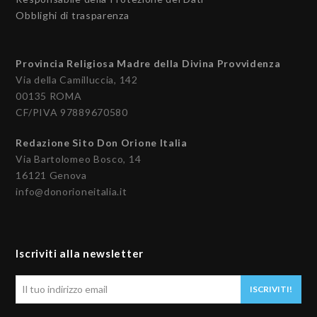
Obblighi di trasparenza
Provincia Religiosa Madre della Divina Provvidenza
Via della Camilluccia, 142
00135 ROMA
CF/PIVA 97889670580
Redazione Sito Don Orione Italia
Via Bartolomeo Bosco, 14
16121 Genova
info@donorioneitalia.it
Iscriviti alla newsletter
Il
ISCRIVITI!
tuo
indirizzo