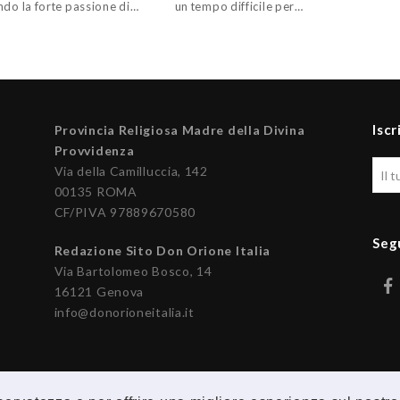
ndo la forte passione di…
un tempo difficile per…
Iscr
Provincia Religiosa Madre della Divina
Provvidenza
Via della Camilluccia, 142
00135 ROMA
CF/PIVA 97889670580
Seg
Redazione Sito Don Orione Italia
Via Bartolomeo Bosco, 14
16121 Genova
info@donorioneitalia.it