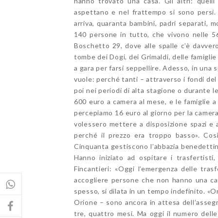
hanno trovato una casa. Gli altri: quell
aspettano e nel frattempo si sono persi.
arriva, quaranta bambini, padri separati, m
140 persone in tutto, che vivono nelle 56
Boschetto 29, dove alle spalle c’è davvero
tombe dei Dogi, dei Grimaldi, delle famiglie
a gara per farsi seppellire. Adesso, in una
vuole: perché tanti – attraverso i fondi de
poi nei periodi di alta stagione o durante 
600 euro a camera al mese, e le famiglie a
percepiamo 16 euro al giorno per la camer
volessero mettere a disposizione spazi e 
perché il prezzo era troppo basso». Così
Cinquanta gestiscono l’abbazia benedettina 
Hanno iniziato ad ospitare i trasfertisti,
Fincantieri: «Oggi l’emergenza delle tra
accogliere persone che non hanno una casa
spesso, si dilata in un tempo indefinito. «
Orione – sono ancora in attesa dell’assegn
tre, quattro mesi. Ma oggi il numero delle