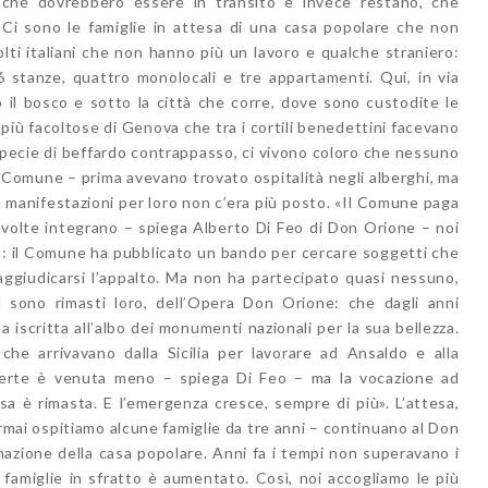
i che dovrebbero essere in transito e invece restano, che
 Ci sono le famiglie in attesa di una casa popolare che non
olti italiani che non hanno più un lavoro e qualche straniero:
 stanze, quattro monolocali e tre appartamenti. Qui, in via
 il bosco e sotto la città che corre, dove sono custodite le
 più facoltose di Genova che tra i cortili benedettini facevano
 specie di beffardo contrappasso, ci vivono coloro che nessuno
l Comune – prima avevano trovato ospitalità negli alberghi, ma
le manifestazioni per loro non c’era più posto. «Il Comune paga
 volte integrano – spiega Alberto Di Feo di Don Orione – noi
a: il Comune ha pubblicato un bando per cercare soggetti che
aggiudicarsi l’appalto. Ma non ha partecipato quasi nessuno,
 sono rimasti loro, dell’Opera Don Orione: che dagli anni
iscritta all’albo dei monumenti nazionali per la sua bellezza.
 che arrivavano dalla Sicilia per lavorare ad Ansaldo e alla
sferte è venuta meno – spiega Di Feo – ma la vocazione ad
 è rimasta. E l’emergenza cresce, sempre di più». L’attesa,
Ormai ospitiamo alcune famiglie da tre anni – continuano al Don
azione della casa popolare. Anni fa i tempi non superavano i
 famiglie in sfratto è aumentato. Così, noi accogliamo le più