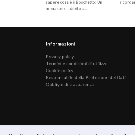
sapere cosa è il Boschetto: Un
ricorda
monastero adibito a…
Informazioni
Privacy policy
Termini e condizioni di utilizzo
Cookie policy
Responsabile della Protezione dei Dati
Obblighi di trasparenza